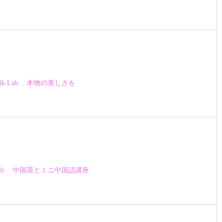
t Walk Lab. 本物の美しさを
nt Club 中国茶とミニ中国語講座