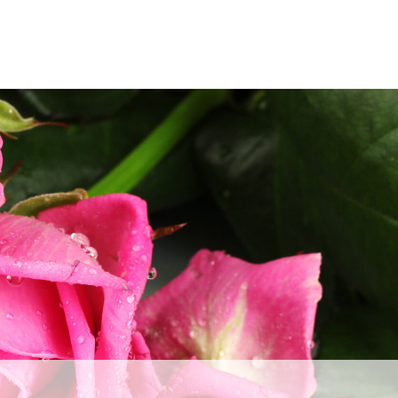
S OGs
Sponcers
Contact
Entry