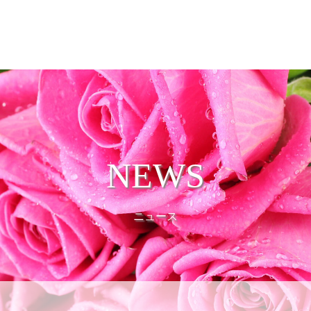
Map
About
News
Board
Activities of MB
NEWS
ニュース