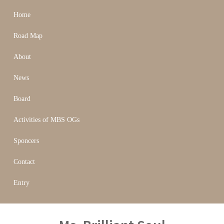
Home
Road Map
About
News
Board
Activities of MBS OGs
Sponcers
Contact
Entry